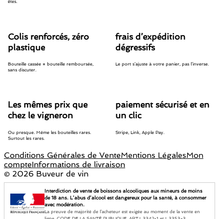
êtes.
Colis renforcés, zéro
frais d’expédition
plastique
dégressifs
Bouteille cassée = bouteille remboursée,
Le port s’ajuste à votre panier, pas l’inverse.
sans discuter.
Les mêmes prix que
paiement sécurisé et en
chez le vigneron
un clic
Ou presque. Même les bouteilles rares.
Stripe, Link, Apple Pay.
Surtout les rares.
Conditions Générales de Vente
Mentions Légales
Mon
compte
Informations de livraison
©
2026 Buveur de vin
Interdiction de vente de boissons alcooliques aux mineurs de moins
de 18 ans. L’abus d’alcool est dangereux pour la santé, à consommer
avec modération.
La preuve de majorité de l’acheteur est exigée au moment de la vente en
ligne. CODE DE LA SANTÉ PUBLIQUE, ART.L.3342-1 et L.3353-3