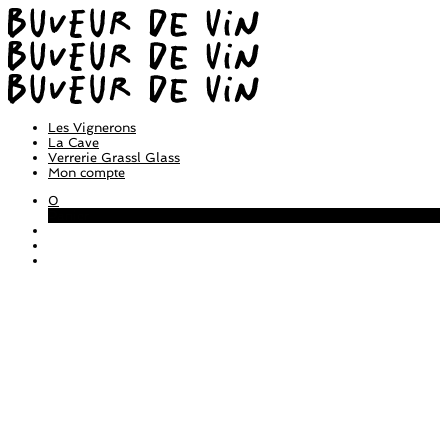
Les Vignerons
La Cave
Verrerie Grassl Glass
Mon compte
0
Panier