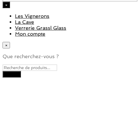
×
Les Vignerons
La Cave
Verrerie Grassl Glass
Mon compte
×
Que recherchez-vous ?
Close
this
module