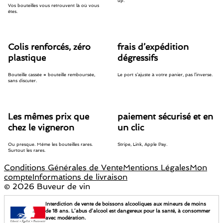
up.
Vos bouteilles vous retrouvent là où vous
êtes.
Colis renforcés, zéro
frais d’expédition
plastique
dégressifs
Bouteille cassée = bouteille remboursée,
Le port s’ajuste à votre panier, pas l’inverse.
sans discuter.
Les mêmes prix que
paiement sécurisé et en
chez le vigneron
un clic
Ou presque. Même les bouteilles rares.
Stripe, Link, Apple Pay.
Surtout les rares.
Conditions Générales de Vente
Mentions Légales
Mon
compte
Informations de livraison
©
2026 Buveur de vin
Interdiction de vente de boissons alcooliques aux mineurs de moins
de 18 ans. L’abus d’alcool est dangereux pour la santé, à consommer
avec modération.