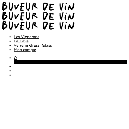
Les Vignerons
La Cave
Verrerie Grassl Glass
Mon compte
0
Panier