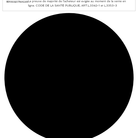
La preuve de majorité de l’acheteur est exigée au moment de la vente en
ligne. CODE DE LA SANTÉ PUBLIQUE, ART.L.3342-1 et L.3353-3