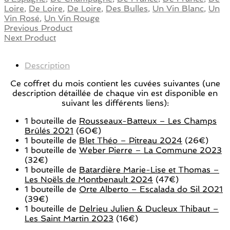
Loire
,
De Loire
,
De Loire
,
Des Bulles
,
Un Vin Blanc
,
Un
Vin Rosé
,
Un Vin Rouge
Previous Product
Next Product
Description
Ce coffret du mois contient les cuvées suivantes (une
description détaillée de chaque vin est disponible en
suivant les différents liens):
1 bouteille de
Rousseaux-Batteux – Les Champs
Brûlés 2021
(60€)
1 bouteille de
Blet Théo – Pitreau 2024
(26€)
1 bouteille de
Weber Pierre – La Commune 2023
(32€)
1 bouteille de
Batardière Marie-Lise et Thomas –
Les Noëls de Montbenault 2024
(47€)
1 bouteille de
Orte Alberto – Escalada do Sil 2021
(39€)
1 bouteille de
Delrieu Julien & Ducleux Thibaut –
Les Saint Martin 2023
(16€)