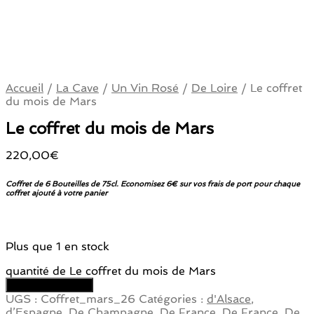
Accueil
/
La Cave
/
Un Vin Rosé
/
De Loire
/
Le coffret
du mois de Mars
Le coffret du mois de Mars
220,00
€
Coffret de 6 Bouteilles de 75cl. Economisez 6€ sur vos frais de port pour chaque
coffret ajouté à votre panier
Plus que 1 en stock
quantité de Le coffret du mois de Mars
Ajouter au panier
UGS :
Coffret_mars_26
Catégories :
d'Alsace
,
d’Espagne
,
De Champagne
,
De France
,
De France
,
De