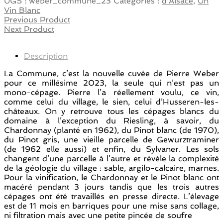
UGS :
weber_commune_23
Catégories :
d'Alsace
,
Un
Vin Blanc
Previous Product
Next Product
Description
La Commune, c’est la nouvelle cuvée de Pierre Weber
pour ce millésime 2023, la seule qui n’est pas un
mono-cépage. Pierre l’a réellement voulu, ce vin,
comme celui du village, le sien, celui d’Husseren-les-
châteaux. On y retrouve tous les cépages blancs du
domaine à l’exception du Riesling, à savoir, du
Chardonnay (planté en 1962), du Pinot blanc (de 1970),
du Pinot gris, une vieille parcelle de Gewurztraminer
(de 1962 elle aussi) et enfin, du Sylvaner. Les sols
changent d’une parcelle à l’autre et révèle la complexité
de la géologie du village : sable, argilo-calcaire, marnes.
Pour la vinification, le Chardonnay et le Pinot blanc ont
macéré pendant 3 jours tandis que les trois autres
cépages ont été travaillés en presse directe. L’élevage
est de 11 mois en barriques pour une mise sans collage,
ni filtration mais avec une petite pincée de soufre