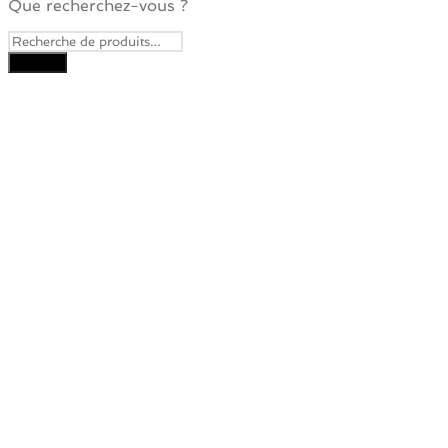
Que recherchez-vous ?
Close
this
module
Je veux recevoir la
Newsletter
Pour ne rater aucune nouveauté
! Promis, vous ne croulerez pas