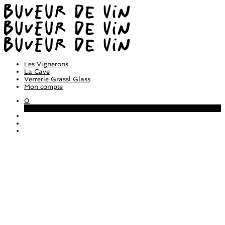
Les Vignerons
La Cave
Verrerie Grassl Glass
Mon compte
0
Panier