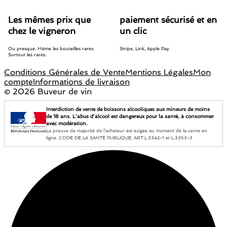
Les mêmes prix que
paiement sécurisé et en
chez le vigneron
un clic
Ou presque. Même les bouteilles rares.
Stripe, Link, Apple Pay.
Surtout les rares.
Conditions Générales de Vente
Mentions Légales
Mon
compte
Informations de livraison
©
2026 Buveur de vin
Interdiction de vente de boissons alcooliques aux mineurs de moins
de 18 ans. L’abus d’alcool est dangereux pour la santé, à consommer
avec modération.
La preuve de majorité de l’acheteur est exigée au moment de la vente en
ligne. CODE DE LA SANTÉ PUBLIQUE, ART.L.3342-1 et L.3353-3