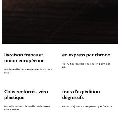
livraison france et
en express par chrono
union européenne
48-72 heures, chez vous ou en point pick-
up.
Vos bouteilles vous retrouvent là où vous
êtes.
Colis renforcés, zéro
frais d’expédition
plastique
dégressifs
Bouteille cassée = bouteille remboursée,
Le port s’ajuste à votre panier, pas l’inverse.
sans discuter.