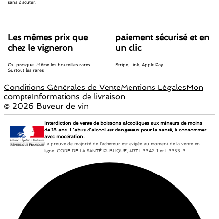
sans discuter.
Les mêmes prix que
paiement sécurisé et en
chez le vigneron
un clic
Ou presque. Même les bouteilles rares.
Stripe, Link, Apple Pay.
Surtout les rares.
Conditions Générales de Vente
Mentions Légales
Mon
compte
Informations de livraison
©
2026 Buveur de vin
Interdiction de vente de boissons alcooliques aux mineurs de moins
de 18 ans. L’abus d’alcool est dangereux pour la santé, à consommer
avec modération.
La preuve de majorité de l’acheteur est exigée au moment de la vente en
ligne. CODE DE LA SANTÉ PUBLIQUE, ART.L.3342-1 et L.3353-3