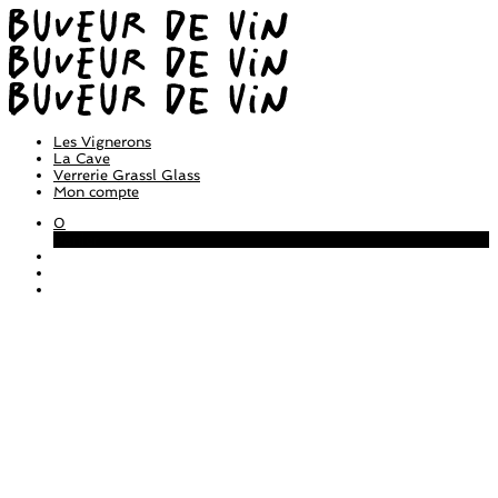
Les Vignerons
La Cave
Verrerie Grassl Glass
Mon compte
0
Panier