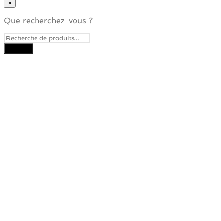
×
Que recherchez-vous ?
Close
this
module
Je veux recevoir la
Newsletter
Pour ne rater aucune nouveauté