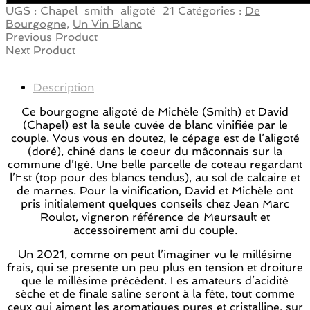
UGS :
Chapel_smith_aligoté_21
Catégories :
De
Bourgogne
,
Un Vin Blanc
Previous Product
Next Product
Description
Ce bourgogne aligoté de Michèle (Smith) et David
(Chapel) est la seule cuvée de blanc vinifiée par le
couple. Vous vous en doutez, le cépage est de l’aligoté
(doré), chiné dans le coeur du mâconnais sur la
commune d’Igé. Une belle parcelle de coteau regardant
l’Est (top pour des blancs tendus), au sol de calcaire et
de marnes. Pour la vinification, David et Michèle ont
pris initialement quelques conseils chez Jean Marc
Roulot, vigneron référence de Meursault et
accessoirement ami du couple.
Un 2021, comme on peut l’imaginer vu le millésime
frais, qui se presente un peu plus en tension et droiture
que le millésime précédent. Les amateurs d’acidité
sèche et de finale saline seront à la fête, tout comme
ceux qui aiment les aromatiques pures et cristalline, sur