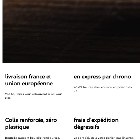
livraison france et
en express par chrono
union européenne
48-72 heures, chez vous ou en point pick-
up.
Vos bouteilles vous retrouvent là où vous
êtes.
Colis renforcés, zéro
frais d’expédition
plastique
dégressifs
Bouteille cassée = bouteille remboursée,
Le port s’ajuste à votre panier, pas l’inverse.