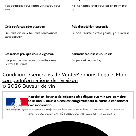
Vos bouteilles vous retrouvent là où vous
48-72 heures, chez vous ou en point pick-
êtes.
up.
Colis renforcés, zéro plastique
frais d’expédition dégressifs
Bouteille cassée = bouteille remboursée,
Le port s’ajuste à votre panier, pas l’inverse.
sans discuter.
Les mêmes prix que chez le vigneron
paiement sécurisé et en un clic
Ou presque. Même les bouteilles rares.
Stripe, Link, Apple Pay.
Surtout les rares.
Conditions Générales de Vente
Mentions Légales
Mon
compte
Informations de livraison
©
2026 Buveur de vin
Interdiction de vente de boissons alcooliques aux mineurs de moins
de 18 ans. L’abus d’alcool est dangereux pour la santé, à consommer
avec modération.
La preuve de majorité de l’acheteur est exigée au moment de la vente en
ligne. CODE DE LA SANTÉ PUBLIQUE, ART.L.3342-1 et L.3353-3