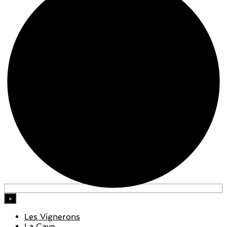
×
Les Vignerons
La Cave