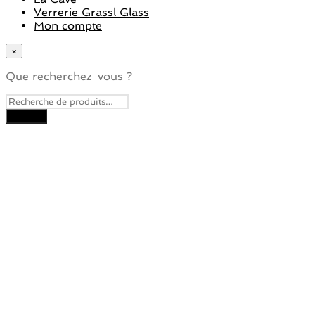
Verrerie Grassl Glass
Mon compte
×
Que recherchez-vous ?
Close
this
module
Je veux recevoir la