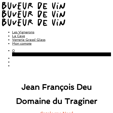
Les Vignerons
La Cave
Verrerie Grassl Glass
Mon compte
0
Panier
Jean François Deu
Domaine du Traginer