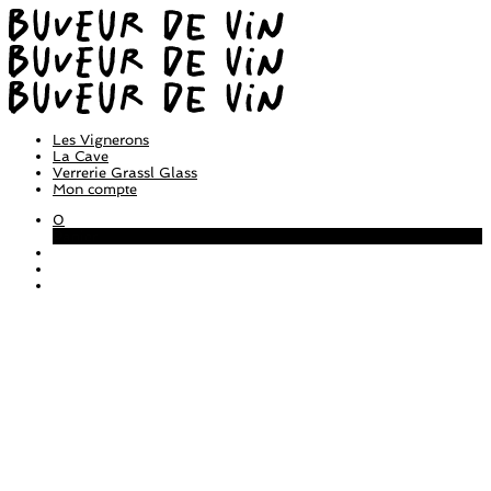
Les Vignerons
La Cave
Verrerie Grassl Glass
Mon compte
0
Panier