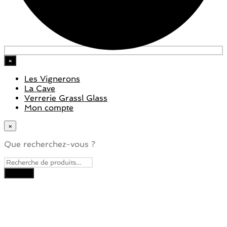
×
Les Vignerons
La Cave
Verrerie Grassl Glass
Mon compte
×
Que recherchez-vous ?
Close
this
module