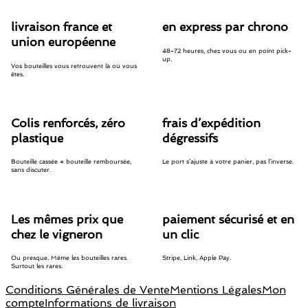
livraison france et
en express par chrono
union européenne
48-72 heures, chez vous ou en point pick-
up.
Vos bouteilles vous retrouvent là où vous
êtes.
Colis renforcés, zéro
frais d’expédition
plastique
dégressifs
Bouteille cassée = bouteille remboursée,
Le port s’ajuste à votre panier, pas l’inverse.
sans discuter.
Les mêmes prix que
paiement sécurisé et en
chez le vigneron
un clic
Ou presque. Même les bouteilles rares.
Stripe, Link, Apple Pay.
Surtout les rares.
Conditions Générales de Vente
Mentions Légales
Mon
compte
Informations de livraison