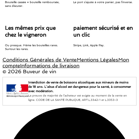
Bouteille cassée = bouteille remboursée,
Le port s’ajuste à votre panier, pas l’inverse.
sans discuter.
Les mêmes prix que
paiement sécurisé et en
chez le vigneron
un clic
Ou presque. Même les bouteilles rares.
Stripe, Link, Apple Pay.
Surtout les rares.
Conditions Générales de Vente
Mentions Légales
Mon
compte
Informations de livraison
©
2026 Buveur de vin
Interdiction de vente de boissons alcooliques aux mineurs de moins
de 18 ans. L’abus d’alcool est dangereux pour la santé, à consommer
avec modération.
La preuve de majorité de l’acheteur est exigée au moment de la vente en
ligne. CODE DE LA SANTÉ PUBLIQUE, ART.L.3342-1 et L.3353-3