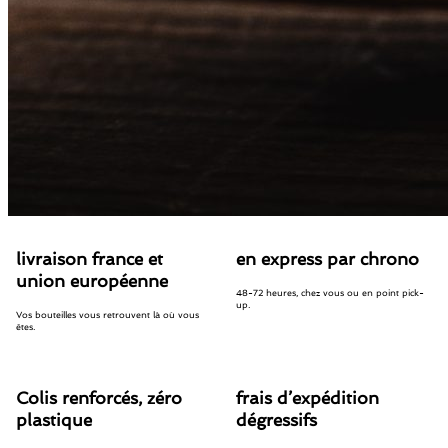
livraison france et
en express par chrono
union européenne
48-72 heures, chez vous ou en point pick-
up.
Vos bouteilles vous retrouvent là où vous
êtes.
Colis renforcés, zéro
frais d’expédition
plastique
dégressifs