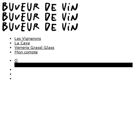
Les Vignerons
La Cave
Verrerie Grassl Glass
Mon compte
0
Panier