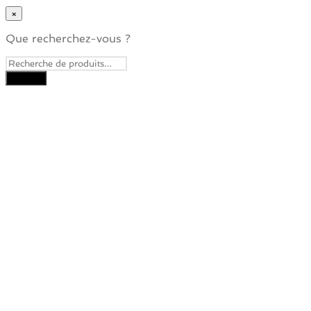
×
Que recherchez-vous ?
Close
this
module
Je veux recevoir la
Newsletter