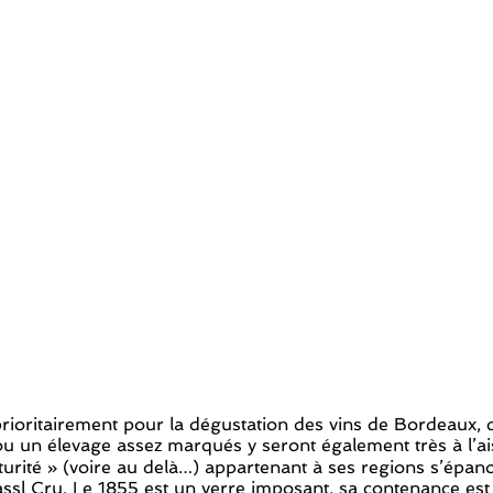
oritairement pour la dégustation des vins de Bordeaux, qu
un élevage assez marqués y seront également très à l’aise
maturité » (voire au delà…) appartenant à ses regions s’é
ssl Cru
. Le 1855 est un verre imposant, sa contenance es