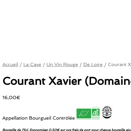
Accueil
/
La Cave
/
Un Vin Rouge
/
De Loire
/
Courant Xa
Courant Xavier (Domaine
16,00
€
Appellation Bourgueil Contrôlée
Bouteille de 75cl. Economisez 0.50€ sur vos frais de port pour chaque bouteille ajo