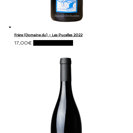
Frère (Domaine du) – Les Pucelles 2022
17,00
€
Ajouter au panier