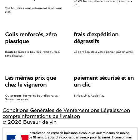
48-72 heures, chez vous ou en point pick-
up.
Vos bouteilles vous retrouvent là où vous
êtes.
Colis renforcés, zéro
frais d’expédition
plastique
dégressifs
Bouteille cassée = bouteille remboursée,
Le port s’ajuste à votre panier, pas l’inverse.
sans discuter.
Les mêmes prix que
paiement sécurisé et en
chez le vigneron
un clic
Ou presque. Même les bouteilles rares.
Stripe, Link, Apple Pay.
Surtout les rares.
Conditions Générales de Vente
Mentions Légales
Mon
compte
Informations de livraison
©
2026 Buveur de vin
Interdiction de vente de boissons alcooliques aux mineurs de moins
de 18 ans. L’abus d’alcool est dangereux pour la santé, à consommer