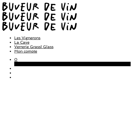
Les Vignerons
La Cave
Verrerie Grassl Glass
Mon compte
0
Panier