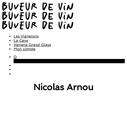
Les Vignerons
La Cave
Verrerie Grassl Glass
Mon compte
0
Panier
Nicolas Arnou