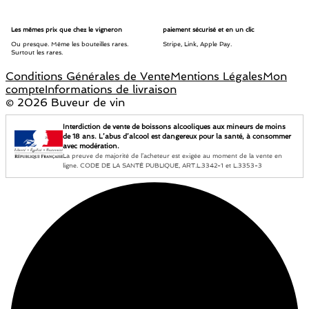
Les mêmes prix que chez le vigneron
paiement sécurisé et en un clic
Ou presque. Même les bouteilles rares.
Stripe, Link, Apple Pay.
Surtout les rares.
Conditions Générales de Vente
Mentions Légales
Mon
compte
Informations de livraison
©
2026 Buveur de vin
Interdiction de vente de boissons alcooliques aux mineurs de moins
de 18 ans. L’abus d’alcool est dangereux pour la santé, à consommer
avec modération.
La preuve de majorité de l’acheteur est exigée au moment de la vente en
ligne. CODE DE LA SANTÉ PUBLIQUE, ART.L.3342-1 et L.3353-3