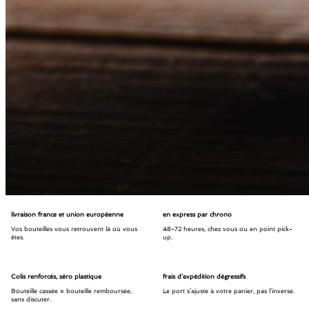
livraison france et union européenne
en express par chrono
Vos bouteilles vous retrouvent là où vous
48-72 heures, chez vous ou en point pick-
êtes.
up.
Colis renforcés, zéro plastique
frais d’expédition dégressifs
Bouteille cassée = bouteille remboursée,
Le port s’ajuste à votre panier, pas l’inverse.
sans discuter.