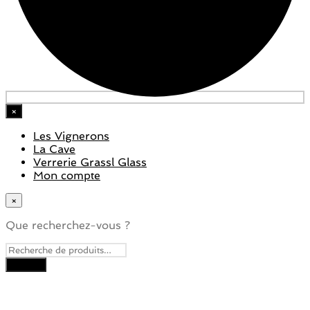
×
Les Vignerons
La Cave
Verrerie Grassl Glass
Mon compte
×
Que recherchez-vous ?
Close
this
module