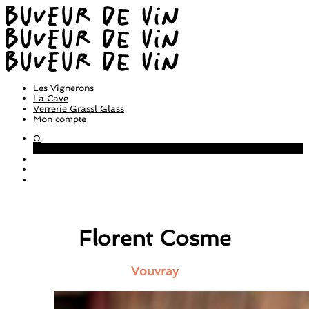
Les Vignerons
La Cave
Verrerie Grassl Glass
Mon compte
0
Panier
Florent Cosme
Vouvray