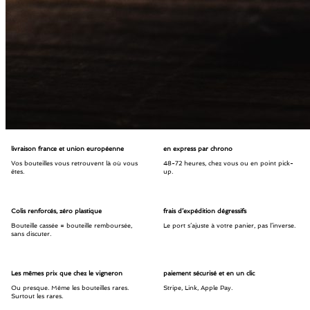
livraison france et union européenne
en express par chrono
Vos bouteilles vous retrouvent là où vous
48-72 heures, chez vous ou en point pick-
êtes.
up.
Colis renforcés, zéro plastique
frais d’expédition dégressifs
Bouteille cassée = bouteille remboursée,
Le port s’ajuste à votre panier, pas l’inverse.
sans discuter.
Les mêmes prix que chez le vigneron
paiement sécurisé et en un clic
Ou presque. Même les bouteilles rares.
Stripe, Link, Apple Pay.
Surtout les rares.